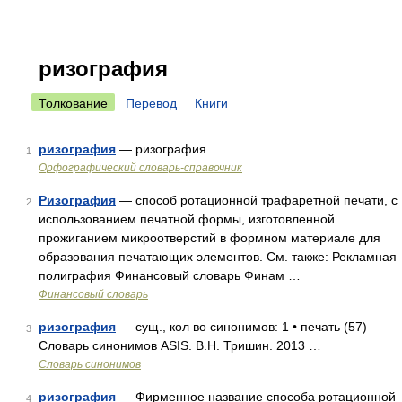
ризография
Толкование
Перевод
Книги
ризография
— ризография …
1
Орфографический словарь-справочник
Ризография
— способ ротационной трафаретной печати, с
2
использованием печатной формы, изготовленной
прожиганием микроотверстий в формном материале для
образования печатающих элементов. См. также: Рекламная
полиграфия Финансовый словарь Финам …
Финансовый словарь
ризография
— сущ., кол во синонимов: 1 • печать (57)
3
Словарь синонимов ASIS. В.Н. Тришин. 2013 …
Словарь синонимов
ризография
— Фирменное название способа ротационной
4